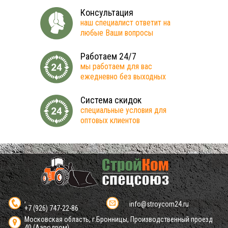
Консультация
наш специалист ответит на
любые Ваши вопросы
Работаем 24/7
мы работаем для вас
ежедневно без выходных
Система скидок
специальные условия для
оптовых клиентов
,
info@stroycom24.ru
+7 (926) 747-22-86
Московская область, г.Бронницы, Производственный проезд
40 (Аэродром)