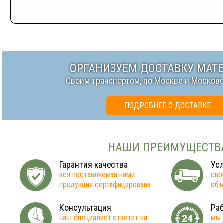
ОРГАНИЗУЕМ ДОСТАВКУ МАТ
Своим транспортом, по Москве и Москов
ПОДРОБНЕЕ О ДОСТАВКЕ
НАШИ ПРЕИМУЩЕСТВ
Гарантия качества
Усл
вся поставляемая нами
сво
продукция сертифицирована
объ
Консультация
Раб
наш специалист ответит на
мы 