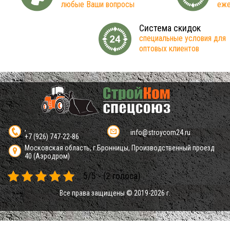
любые Ваши вопросы
еже
Система скидок
специальные условия для
оптовых клиентов
,
info@stroycom24.ru
+7 (926) 747-22-86
Московская область, г.Бронницы, Производственный проезд
40 (Аэродром)
5/5 - (2 голоса)
Все права защищены © 2019-2026 г.